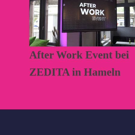
After Work Event bei
ZEDITA in Hameln