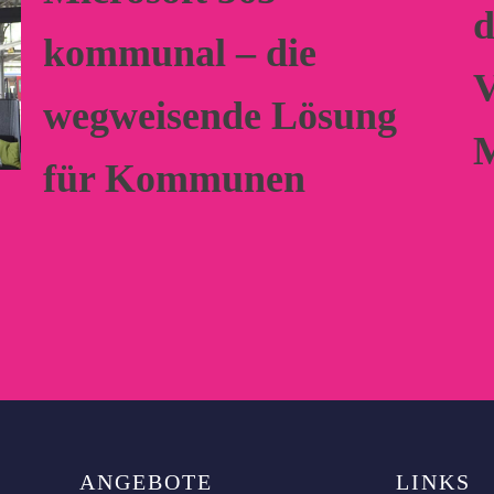
d
kommunal – die
V
wegweisende Lösung
M
für Kommunen
ANGEBOTE
LINKS