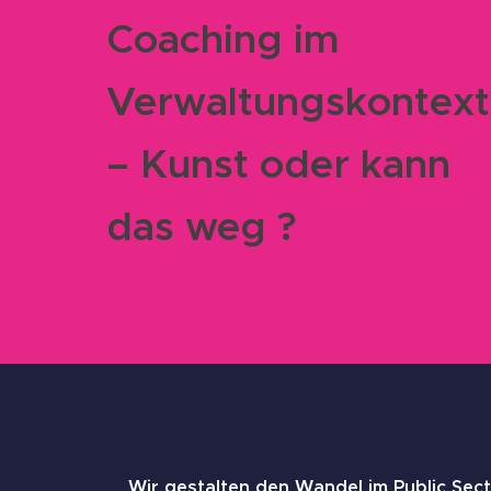
Coaching im
Verwaltungskontext
– Kunst oder kann
das weg ?
Wir gestalten den Wandel im Public Sect