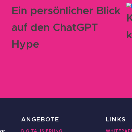
Ein persönlicher Blick
K
auf den ChatGPT
k
Hype
ANGEBOTE
LINKS
or.
DIGITALISIERUNG
WHITEPAP